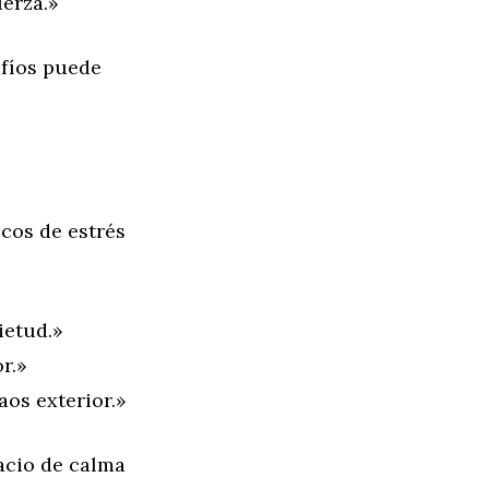
uerza.»
afíos puede
cos de estrés
ietud.»
r.»
aos exterior.»
pacio de calma