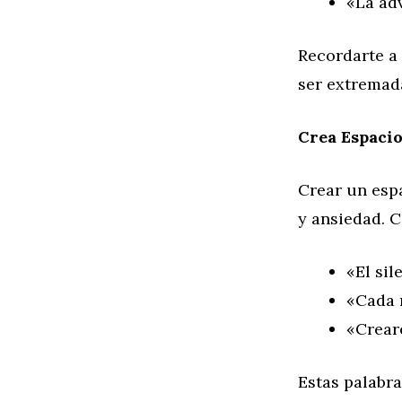
«La adv
Recordarte a
ser extremad
Crea Espaci
Crear un esp
y ansiedad. C
«El sil
«Cada r
«Crearé
Estas palabra