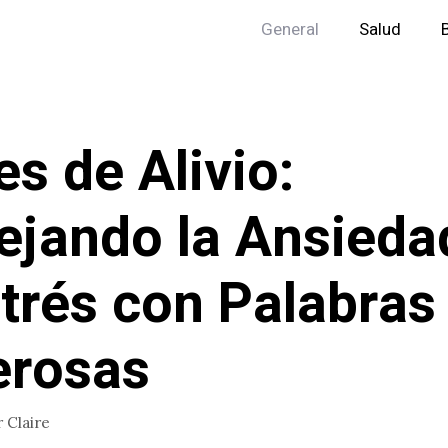
General
Salud
es de Alivio:
jando la Ansieda
strés con Palabras
erosas
r
Claire