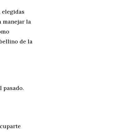
 elegidas
a manejar la
como
bellino de la
l pasado.
ocuparte