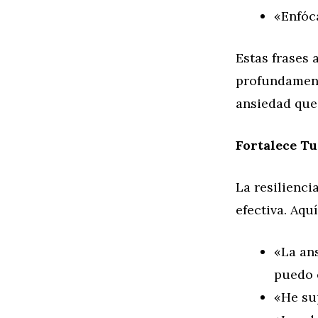
«Enfóca
Estas frases
profundament
ansiedad que 
Fortalece Tu
La resilienci
efectiva. Aqu
«La an
puedo 
«He su