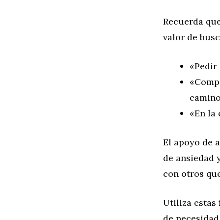
Recuerda que 
valor de busc
«Pedir 
«Compa
camino
«En la
El apoyo de a
de ansiedad y
con otros qu
Utiliza esta
de necesidad