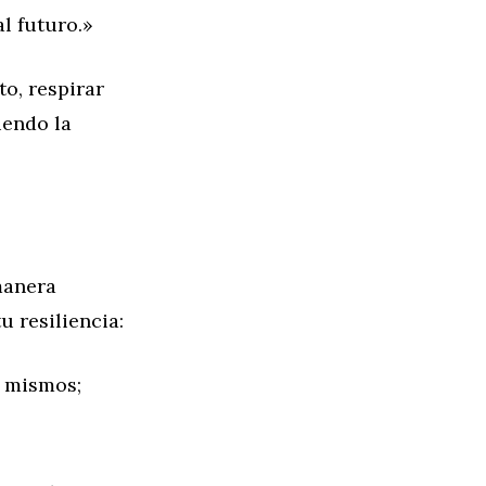
al futuro.»
o, respirar
iendo la
 manera
u resiliencia:
s mismos;