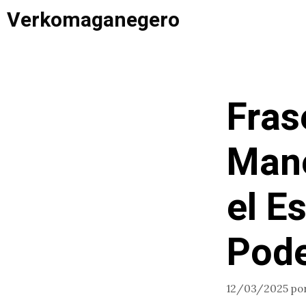
Saltar
Verkomaganegero
al
contenido
Fras
Mane
el E
Pod
12/03/2025
po