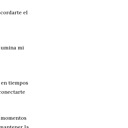
ecordarte el
ilumina mi
l en tiempos
 conectarte
en momentos
mantener la