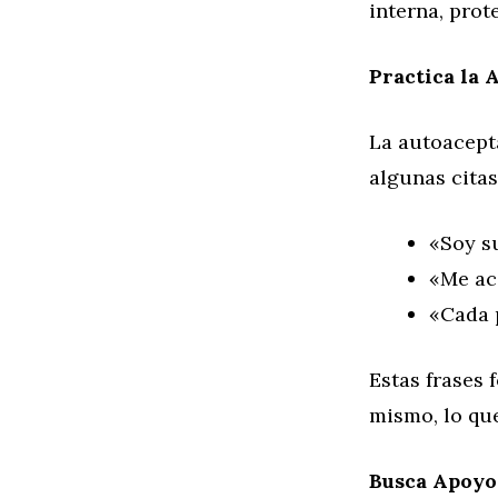
interna, prot
Practica la 
La autoacepta
algunas citas
«Soy su
«Me ac
«Cada 
Estas frases
mismo, lo que
Busca Apoyo