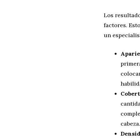
Los resultad
factores. Est
un especiali
Aparie
primer
colocar
habilid
Cobert
cantida
complet
cabeza
Densi