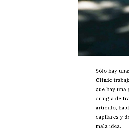
Sólo hay unas
Clinic
trabaj
que hay una g
cirugía de tr
artículo, hab
capilares y d
mala idea.