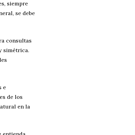
es, siempre
neral, se debe
ra consultas
 simétrica.
les
s e
es de los
atural en la
e entienda