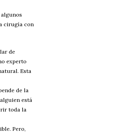
e algunos
a cirugía con
lar de
no experto
natural. Esta
pende de la
 alguien está
rir toda la
ble. Pero,