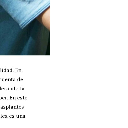
lidad. En
 cuenta de
derando la
ber. En este
rasplantes
rica es una