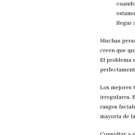
cuando 
estamos
llegar
Muchas person
creen que qu
El problema 
perfectament
Los mejores t
irregulares. 
rasgos facial
mayoría de l
Consultar a u