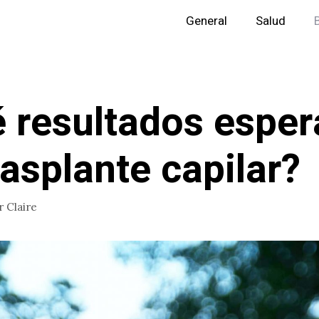
General
Salud
 resultados esper
rasplante capilar?
r
Claire