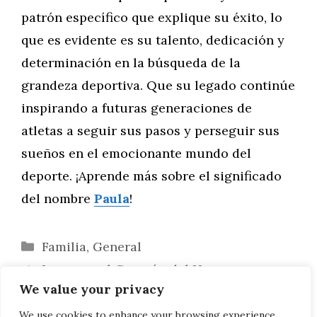
patrón específico que explique su éxito, lo
que es evidente es su talento, dedicación y
determinación en la búsqueda de la
grandeza deportiva. Que su legado continúe
inspirando a futuras generaciones de
atletas a seguir sus pasos y perseguir sus
sueños en el emocionante mundo del
deporte. ¡Aprende más sobre el significado
del nombre
Paula
!
Categorías
Familia
,
General
Laura en el Corazón del Hogar:
We value your privacy
Dinámicas Familiares y Perspectivas
Captura de la Creatividad: Citas que
We use cookies to enhance your browsing experience,